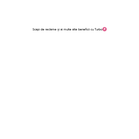
Scapi de reclame și ai multe alte beneficii cu Turbo