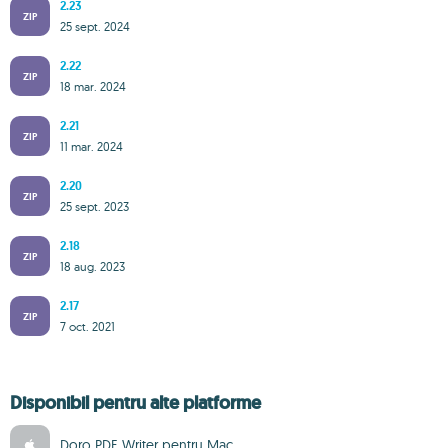
2.23
ZIP
25 sept. 2024
2.22
ZIP
18 mar. 2024
2.21
ZIP
11 mar. 2024
2.20
ZIP
25 sept. 2023
2.18
ZIP
18 aug. 2023
2.17
ZIP
7 oct. 2021
Disponibil pentru alte platforme
Doro PDF Writer pentru Mac