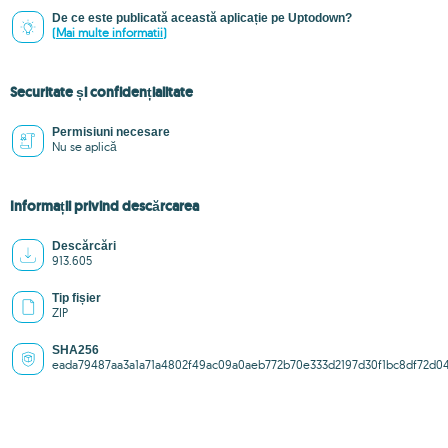
De ce este publicată această aplicație pe Uptodown?
(Mai multe informatii)
Securitate și confidențialitate
Permisiuni necesare
Nu se aplică
Informații privind descărcarea
Descărcări
913.605
Tip fișier
ZIP
SHA256
eada79487aa3a1a71a4802f49ac09a0aeb772b70e333d2197d30f1bc8df72d0