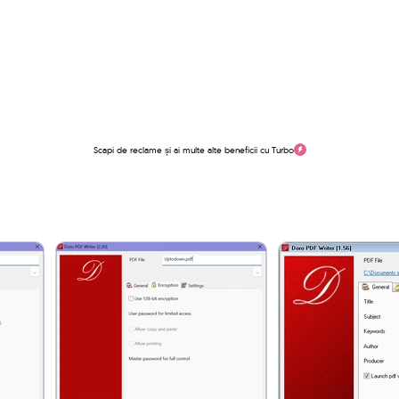
Scapi de reclame și ai multe alte beneficii cu Turbo