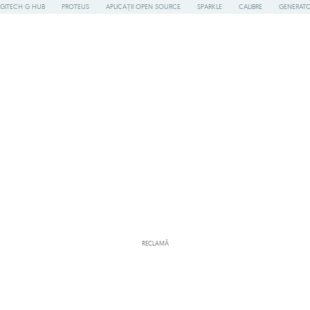
GITECH G HUB
PROTEUS
APLICAȚII OPEN SOURCE
SPARKLE
CALIBRE
GENERATOA
RECLAMĂ