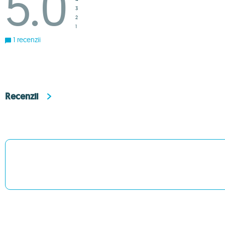
5.0
3
2
1
1 recenzii
Recenzii