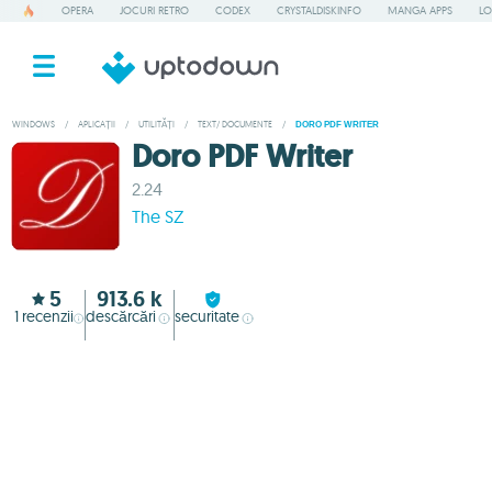
OPERA
JOCURI RETRO
CODEX
CRYSTALDISKINFO
MANGA APPS
LO
WINDOWS
/
APLICAȚII
/
UTILITĂȚI
/
TEXT/ DOCUMENTE
/
DORO PDF WRITER
Doro PDF Writer
2.24
The SZ
5
913.6 k
1
recenzii
descărcări
securitate